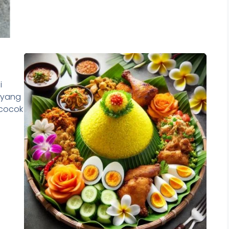
i
 yang
 cocok