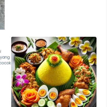
i
 yang
 cocok