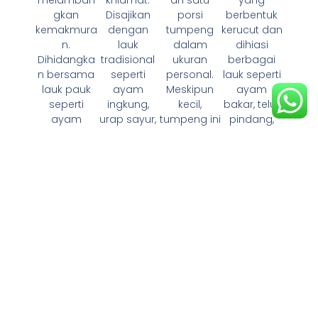
melamban
khidmat.
porsi
berbentuk
gkan
Disajikan
tumpeng
kerucut dan
kemakmura
dengan
dalam
dihiasi
n.
lauk
ukuran
berbagai
Dihidangka
tradisional
personal.
lauk seperti
n bersama
seperti
Meskipun
ayam
lauk pauk
ayam
kecil,
bakar, telur
seperti
ingkung,
tumpeng ini
pindang,
ayam
urap sayur,
tetap
dan sayur
goreng,
dan ikan
lengkap
urap,
telur
asin,
dengan
tumpeng ini
balado,
tumpeng ini
nasi kuning
menambah
tempe orek,
melamban
atau nasi
kesan
dan
gkan
putih serta
spesial
sambal
kemurnian
lauk pauk
dalam
goreng ati,
dan
yang
perayaan
tumpeng ini
ketulusan
mengguga
ulang tahun
cocok
hati.
h selera,
dengan
untuk acara
cocok
nuansa
syukuran,
untuk acara
tradisional
ulang
seperti
yang sarat
tahun, atau