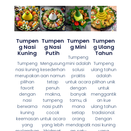
Tumpen
Tumpen
Tumpen
Tumpen
G Mini
G Ulang
G Nasi
G Nasi
Tahun
Kuning
Putih
Tumpeng
mini adalah
Tumpeng
Tumpeng
Mengusung
solusi
ulang tahun
nasi kuning
kesederhan
praktis
adalah
merupakan
aan namun
untuk acara
pilihan unik
pilihan
tetap
dengan
untuk
favorit
penuh
banyak
menggantik
dengan
makna,
tamu, di
an kue
nasi
tumpeng
mana
ulang tahun
berwarna
nasi putih
setiap
tradisional.
kuning
cocok
orang
Dengan
keemasan
untuk acara
mendapatk
nasi kuning
yang
yang lebih
an satu
yang