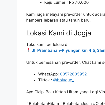
Keju Lumer : Rp 70.000
Kami juga melayani pre-order untuk acara,
hampers lebaran atau tahun baru.
Lokasi Kami di Jogja
Toko kami berlokasi di:
Jl. Prambanan-Piyungan km 4,5, Sle
Untuk pemesanan pre-order. Chat kami s
WhatsApp:
085726059521
Tiktok :
@boluque_
Ayo Cicipi Bolu Ketan Hitam yang Lagi Vira
#BoluKetanHitam #BoluKetanJogja #Oleh