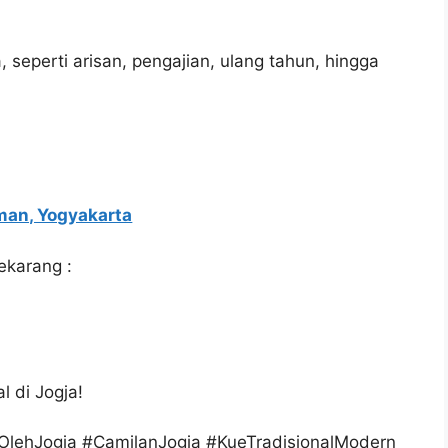
 seperti arisan, pengajian, ulang tahun, hingga
man, Yogyakarta
ekarang :
l di Jogja!
OlehJogja #CamilanJogja #KueTradisionalModern