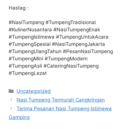
Hastag :
#NasiTumpeng #TumpengTradisional
#KulinerNusantara #NasiTumpengEnak
#TumpengIstimewa #TumpengUntukAcara
#TumpengSpesial #NasiTumpengJakarta
#TumpengUlangTahun #PesanNasiTumpeng
#TumpengMini #TumpengModern
#TumpengAsli #CateringNasiTumpeng
#TumpengLezat
Categories
Uncategorized
Nasi Tumpeng Termurah Cangkringan
Terima Pesanan Nasi Tumpeng Istimewa
Gamping