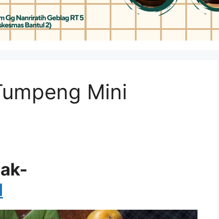
Tumpeng Mini
ak-
d