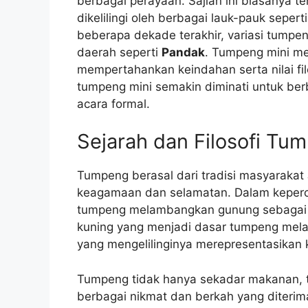
berbagai perayaan. Sajian ini biasanya ter
dikelilingi oleh berbagai lauk-pauk sepert
beberapa dekade terakhir, variasi tumpen
daerah seperti
Pandak
. Tumpeng mini me
mempertahankan keindahan serta nilai filo
tumpeng mini semakin diminati untuk berb
acara formal.
Sejarah dan Filosofi Tu
Tumpeng berasal dari tradisi masyarakat
keagamaan dan selamatan. Dalam keperc
tumpeng melambangkan gunung sebagai 
kuning yang menjadi dasar tumpeng me
yang mengelilinginya merepresentasika
Tumpeng tidak hanya sekadar makanan, t
berbagai nikmat dan berkah yang diterima