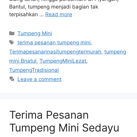
Bantul, tumpeng menjadi bagian tak
terpisahkan …
Read more
Categories
Tumpeng Mini
Tags
terima pesanan tumpeng mini
,
Terimapesanannasitumpengtermurah
,
tumpeng
mini Bnatul
,
TumpengMiniLezat
,
TumpengTradisional
Leave a comment
Terima Pesanan
Tumpeng Mini Sedayu