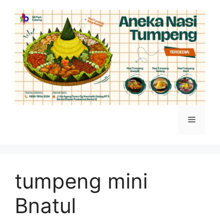
Skip
to
content
Menu
tumpeng mini
Bnatul