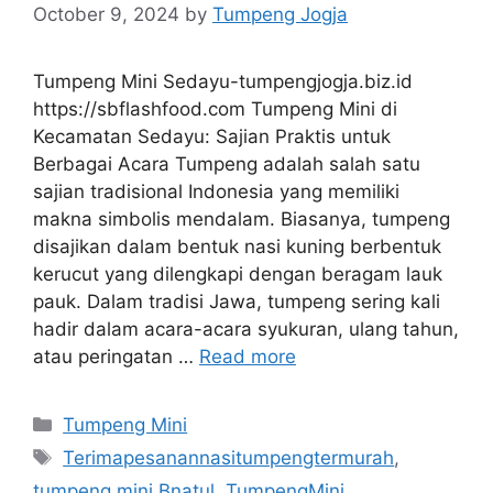
October 9, 2024
by
Tumpeng Jogja
Tumpeng Mini Sedayu-tumpengjogja.biz.id
https://sbflashfood.com Tumpeng Mini di
Kecamatan Sedayu: Sajian Praktis untuk
Berbagai Acara Tumpeng adalah salah satu
sajian tradisional Indonesia yang memiliki
makna simbolis mendalam. Biasanya, tumpeng
disajikan dalam bentuk nasi kuning berbentuk
kerucut yang dilengkapi dengan beragam lauk
pauk. Dalam tradisi Jawa, tumpeng sering kali
hadir dalam acara-acara syukuran, ulang tahun,
atau peringatan …
Read more
Categories
Tumpeng Mini
Tags
Terimapesanannasitumpengtermurah
,
tumpeng mini Bnatul
,
TumpengMini
,