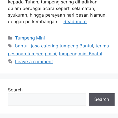
kepada Tuhan, tumpeng sering dihadirkan
dalam berbagai acara seperti selamatan,
syukuran, hingga perayaan hari besar. Namun,
dengan perkembangan …
Read more
Categories
Tumpeng Mini
Tags
bantul
,
jasa catering tumpeng Bantul
,
terima
pesanan tumpeng mini
,
tumpeng mini Bnatul
Leave a comment
Search
Search