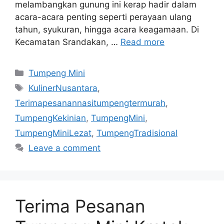
melambangkan gunung ini kerap hadir dalam
acara-acara penting seperti perayaan ulang
tahun, syukuran, hingga acara keagamaan. Di
Kecamatan Srandakan, …
Read more
Categories
Tumpeng Mini
Tags
KulinerNusantara
,
Terimapesanannasitumpengtermurah
,
TumpengKekinian
,
TumpengMini
,
TumpengMiniLezat
,
TumpengTradisional
Leave a comment
Terima Pesanan