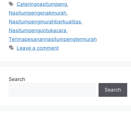
Tags
Cateringnasitumpeng
,
Nasitumpengenakmurah
,
Nasitumpengmurahberkualitas
,
Nasitumpenguntukacara
,
Terimapesanannasitumpengtermurah
Leave a comment
Search
Search