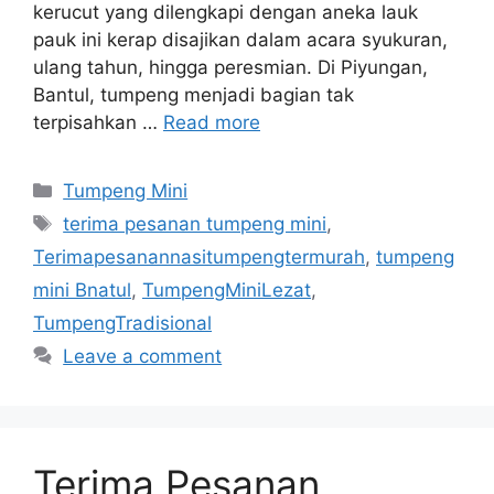
kerucut yang dilengkapi dengan aneka lauk
pauk ini kerap disajikan dalam acara syukuran,
ulang tahun, hingga peresmian. Di Piyungan,
Bantul, tumpeng menjadi bagian tak
terpisahkan …
Read more
Categories
Tumpeng Mini
Tags
terima pesanan tumpeng mini
,
Terimapesanannasitumpengtermurah
,
tumpeng
mini Bnatul
,
TumpengMiniLezat
,
TumpengTradisional
Leave a comment
Terima Pesanan