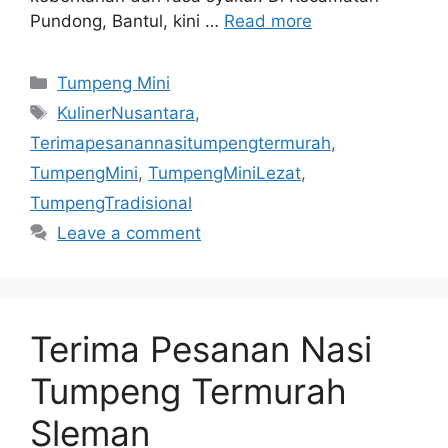
Pundong, Bantul, kini …
Read more
Categories
Tumpeng Mini
Tags
KulinerNusantara
,
Terimapesanannasitumpengtermurah
,
TumpengMini
,
TumpengMiniLezat
,
TumpengTradisional
Leave a comment
Terima Pesanan Nasi
Tumpeng Termurah
Sleman