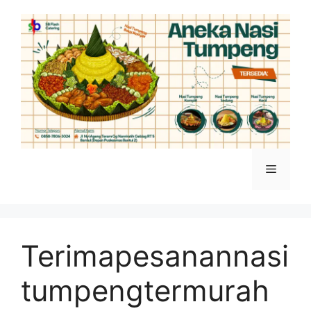
Skip
to
content
Menu
Terimapesanannasi
tumpengtermurah