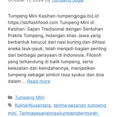
October 11, 2024
by
Tumpeng Jogja
Tumpeng Mini Kasihan-tumpengjogja.biz.id
https://sbflashfood.com Tumpeng Mini di
Kasihan: Sajian Tradisional dengan Sentuhan
Praktis Tumpeng, hidangan khas Jawa yang
berbentuk kerucut dari nasi kuning dan dihiasi
aneka lauk-pauk, telah menjadi bagian penting
dari berbagai perayaan di Indonesia. Filosofi
yang terkandung di balik tumpeng, serta
kelezatan dan keindahannya, menjadikan
tumpeng sebagai simbol rasa syukur dan doa
dalam …
Read more
Categories
Tumpeng Mini
Tags
KulinerNusantara
,
terima pesanan tumpeng
mini
,
Terimapesanannasitumpengtermurah
,