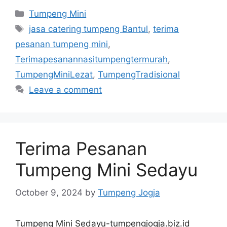
Categories
Tumpeng Mini
Tags
jasa catering tumpeng Bantul
,
terima
pesanan tumpeng mini
,
Terimapesanannasitumpengtermurah
,
TumpengMiniLezat
,
TumpengTradisional
Leave a comment
Terima Pesanan
Tumpeng Mini Sedayu
October 9, 2024
by
Tumpeng Jogja
Tumpeng Mini Sedayu-tumpengjogja.biz.id