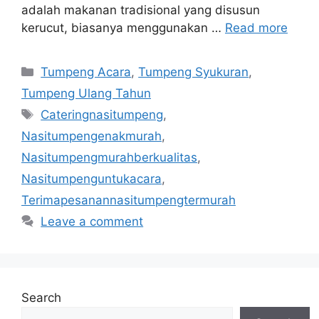
adalah makanan tradisional yang disusun
kerucut, biasanya menggunakan …
Read more
Categories
Tumpeng Acara
,
Tumpeng Syukuran
,
Tumpeng Ulang Tahun
Tags
Cateringnasitumpeng
,
Nasitumpengenakmurah
,
Nasitumpengmurahberkualitas
,
Nasitumpenguntukacara
,
Terimapesanannasitumpengtermurah
Leave a comment
Search